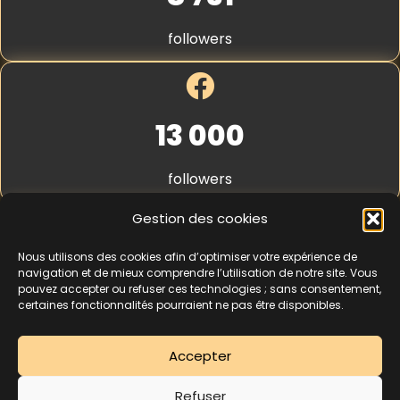
S
t
followers
r
i
p
e
*
13 000
followers
Gestion des cookies
Nous utilisons des cookies afin d’optimiser votre expérience de
4,3
★★★★★
navigation et de mieux comprendre l’utilisation de notre site. Vous
pouvez accepter ou refuser ces technologies ; sans consentement,
certaines fonctionnalités pourraient ne pas être disponibles.
462 avis
Accepter
La séance d’essai à 5 € est une offre découverte réservée aux nouveaux
Refuser