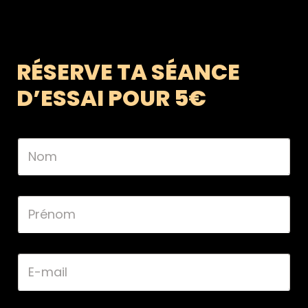
RÉSERVE TA SÉANCE
D’ESSAI POUR 5€
N
o
m
*
P
r
é
n
o
E
m
-
*
m
a