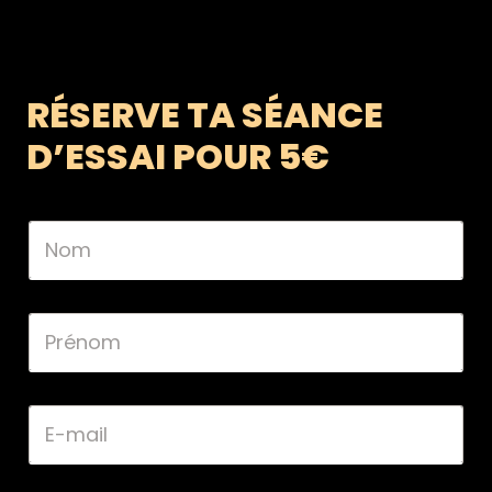
RÉSERVE TA SÉANCE
D’ESSAI POUR 5€
N
o
m
*
P
r
é
n
o
E
m
-
*
m
a