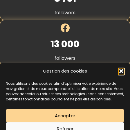
S
t
followers
r
i
p
e
*
13 000
followers
Gestion des cookies
Nous utilisons des cookies afin d’optimiser votre expérience de
4,3
★★★★★
navigation et de mieux comprendre l’utilisation de notre site. Vous
pouvez accepter ou refuser ces technologies ; sans consentement,
certaines fonctionnalités pourraient ne pas être disponibles.
462 avis
Accepter
La séance d’essai à 5 € est une offre découverte réservée aux nouveaux
Refuser